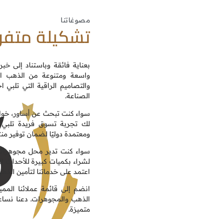
مصوغاتنا
تشكيلة متفر
بعناية فائقة وباستناد إلى خ
واسعة ومتنوعة من الذهب المس
والتصاميم الراقية التي تلبي 
الصناعة.
سواء كنت تبحث عن أساور، خوات
لك تجربة تسوق فريدة تلبي ت
ومعتمدة دوليًا لضمان توفير منت
سواء كنت تدير محل مجوهرات،
لشراء بكميات كبيرة للأحداث ال
اعتمد على خدماتنا لتأمين الذه
انضم إلى قائمة عملائنا المم
الذهب والمجوهرات. دعنا نسا
متميزة.