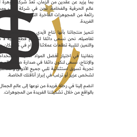
بما يزيد عن عقدين من الزمان، تُعدّ شركة جوهرة ا
عالم الحرفية والفخامة. نحن في شركة ذهب ومج
رائعة من المجوهرات الفاخرة التي تمزج بين الأناقة
الفريدة.
تتميز منتجاتنا بأنها نتاج لأيدي حرفيين ماهرين،
تفاصيله. نحن نسعى دائمًا لتقديم قطع فنية لا 
والتميز، لتلبية تطلعات عملائنا الكرام في كل مكان.
بتفانينا في اختيار أفضل المواد الثمينة واستخد
والإنتاج، نسعى لنكون دائمًا في صدارة صناعة المج
تجربة تسوق استثنائية تلبي جميع الأذواق والمنا
لشخص عزيز أو ترغب في إبراز أناقتك الخاصة.
انضم إلينا في رحلة فريدة من نوعها إلى عالم الجمال 
بالواقع من خلال تشكيلتنا الفريدة من المجوهرات.