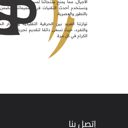
الأجيال، مما يمنح منتجاتنا لمسة فنية وثقافية فر
ونستخدم أحدث التقنيات في تصميماتنا، لنضمن
بالتطور والعصرية.
توازننا الفريد بين الحرفية التقليدية والابتكار 
والتفرد، حيث نسعى دائمًا لتقديم تجربة تسوق استث
الكرام في كل مرة.
إتصل بنا